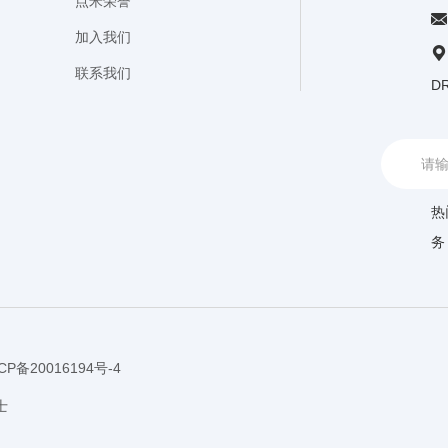
点米荣誉
加入我们
联系我们
D
热
务
CP备20016194号-4
士